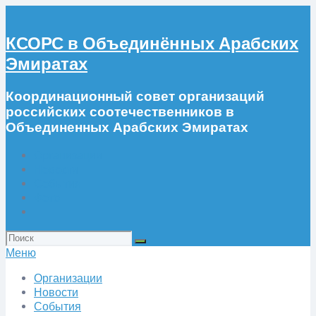
КСОРС в Объединённых Арабских
Эмиратах
Координационный совет организаций
российских соотечественников в
Объединенных Арабских Эмиратах
Организации
Новости
События
Фото
Искать:
Меню
Организации
Новости
События