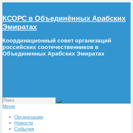
КСОРС в Объединённых Арабских
Эмиратах
Координационный совет организаций
российских соотечественников в
Объединенных Арабских Эмиратах
Организации
Новости
События
Фото
Искать:
Меню
Организации
Новости
События