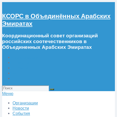
КСОРС в Объединённых Арабских
Эмиратах
Координационный совет организаций
российских соотечественников в
Объединенных Арабских Эмиратах
Организации
Новости
События
Фото
Искать:
Меню
Организации
Новости
События