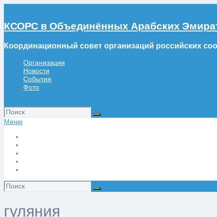
КСОРС в Объединённых Арабских Эмира
Координационный совет организаций российских со
Организации
Новости
События
Фото
Искать:
Меню
Организации
Новости
События
Фото
Искать:
гуляния