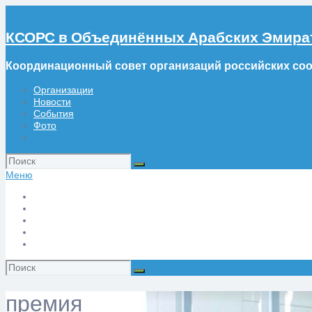
КСОРС в Объединённых Арабских Эмира
Координационный совет организаций российских со
Организации
Новости
События
Фото
Искать:
Меню
Организации
Новости
События
Фото
Искать:
премия