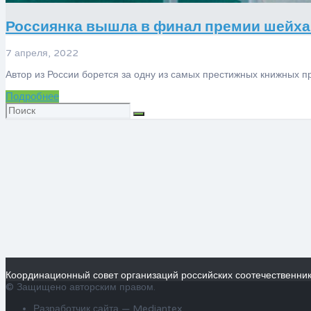
​Россиянка вышла в финал премии шейха
7 апреля, 2022
Автор из России борется за одну из самых престижных книжных
Подробнее
Искать:
Координационный совет организаций российских соотечественни
© Защищено авторским правом.
Разработчик сайта —
Mediantex
.