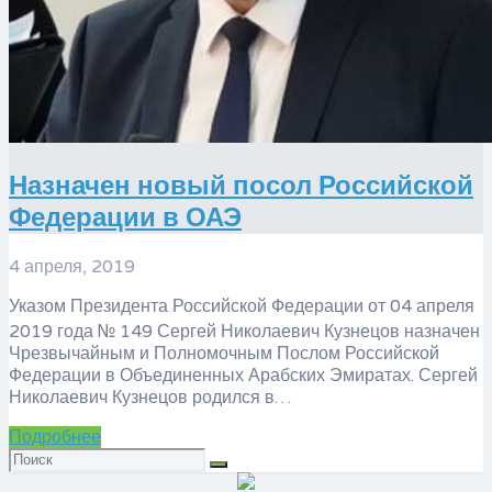
Назначен новый посол Российской
Федерации в ОАЭ
4 апреля, 2019
Указом Президента Российской Федерации от 04 апреля
2019 года № 149 Сергей Николаевич Кузнецов назначен
Чрезвычайным и Полномочным Послом Российской
Федерации в Объединенных Арабских Эмиратах. Сергей
Николаевич Кузнецов родился в…
Подробнее
Искать: