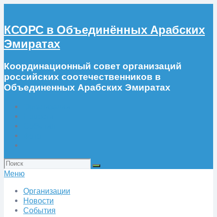
КСОРС в Объединённых Арабских
Эмиратах
Координационный совет организаций
российских соотечественников в
Объединенных Арабских Эмиратах
Организации
Новости
События
Фото
Искать:
Меню
Организации
Новости
События