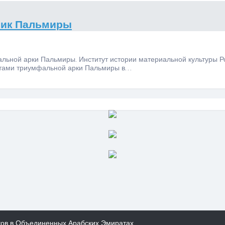
ник Пальмиры
льной арки Пальмиры. Институт истории материальной культуры Р
стами триумфальной арки Пальмиры в…
ков в Объединенных Арабских Эмиратах