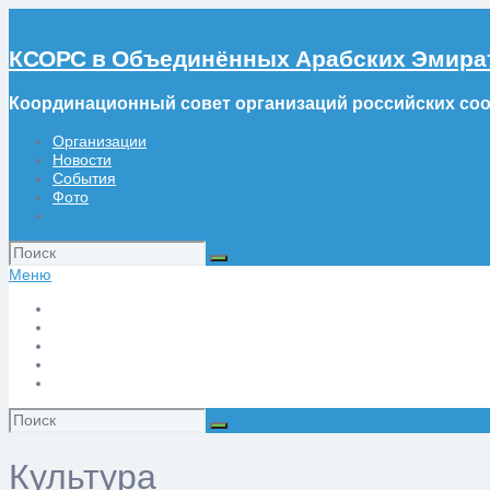
КСОРС в Объединённых Арабских Эмира
Координационный совет организаций российских со
Организации
Новости
События
Фото
Искать:
Меню
Организации
Новости
События
Фото
Искать:
Культура