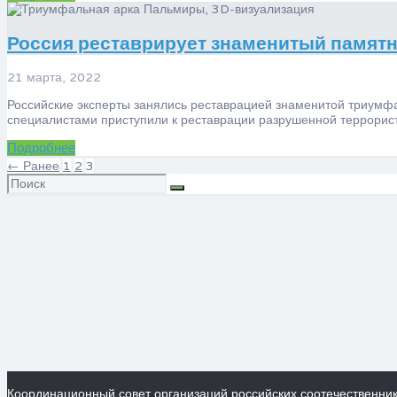
Россия реставрирует знаменитый памят
21 марта, 2022
Российские эксперты занялись реставрацией знаменитой триумфа
специалистами приступили к реставрации разрушенной террори
Подробнее
← Ранее
1
2
3
Искать:
Координационный совет организаций российских соотечественни