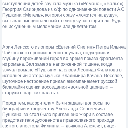
выступления детей звучала музыка («Романс», «Вальс»)
Георгрия Свиридова из к/ф по одноименной повести А.С.
Пушкина «Метель», которая сразу «ложится на душу»,
вызывая эмоциональный отклик у чуткого зрителя, будь
он искушенным меломаном или дилетантом.
Ария Ленского из оперы «Евгений Онегин» Петра Ильича
Чайковского проникновенно звучала, подчеркивая
глубину переживаний героя во время показа фрагмента
из романа. Зал замер в напряженной тишине, когда
звучал романс «Пушкин» на слова Леонида Филатова в
исполнении автора музыки Владимира Качана. Веселое,
шуточное настроение придал аккомпанемент русской
балалайки сценки восседания «вольной царицы» —
старухи в царских палатах.
Перед тем, как зрителям были заданы вопросы по
биографии и творчеству Александа Сергеевича
Пушкина, за стол было приглашено жюри в составе:
представителя духовенства православного прихода
святого апостола Филиппа — дьякона Алексия, вице-