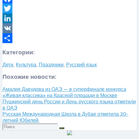
Facebook
Twitter
LinkedIn
VK
Отправить
Категории:
Дети
,
Культура
,
Праздники
,
Русский язык
Похожие новости:
Амалия Давудова из ОАЭ — в суперфинале конкурса
«Живая классика» на Красной площади в Москве
Пушкинский день России и День русского языка отметили
в ОАЭ
Русская Международная Школа в Дубае отметила 30-
летний Юбилей.
Искать: