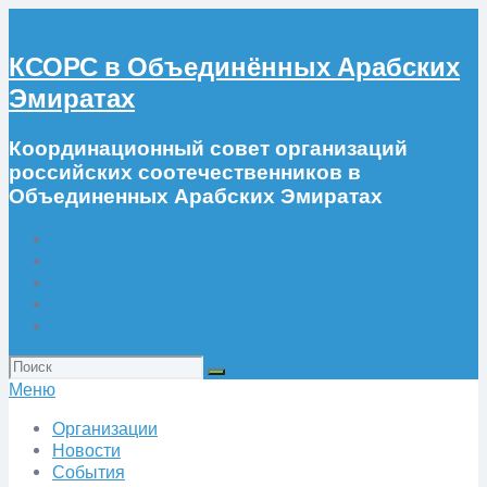
КСОРС в Объединённых Арабских
Эмиратах
Координационный совет организаций
российских соотечественников в
Объединенных Арабских Эмиратах
Организации
Новости
События
Фото
Искать:
Меню
Организации
Новости
События