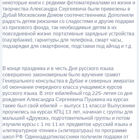
некоторые книги с редкими фотоматериалами из жизни и
творчества Александра Сергеевича были привезены в
Дубай Московским Домом соотечественника. Дополнили
радость детям рюкзачки со сладостями и другие подарки
из призового фонда, так необходимые детям в их
повседневной жизни: портативные зарядные устройства
(пауэрбанки), гарнитуры для телефона, смарт часы,
подзарядки для смартфонов, подставки под айпад и т.д.
В конце праздника и в честь Дня русского языка
совершенно закономерным было вручение грамот
Генерального консульства в Дубае и северных эмиратах
об окончании очередного класса учащимися курсов
русского языка. В этот юбилейный год 225-летия со дня
рождения Александра Сергеевича Пушкина на курсах
также был свой юбилей — выпуск 11 класса! Выпускники
проучились на курсах КПЦ 13 лет, начиная с группы для
малышей «Дружок», подготовительной группы и потом
изучили курсы с 1 по 11 кл. предметов «русский язык» и
«литературное чтение» («литература») по программе
школ РФ. Одиннадцатиклассники получили подарки от