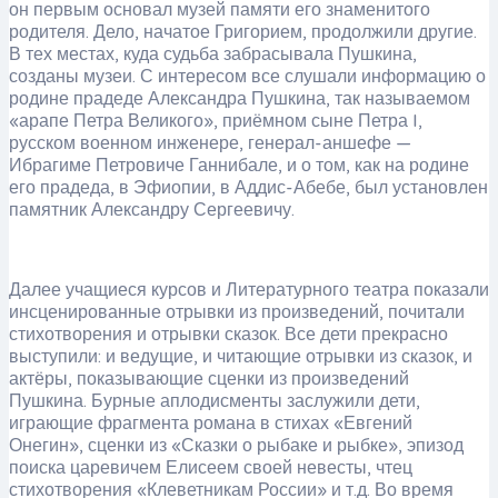
он первым основал музей памяти его знаменитого
родителя. Дело, начатое Григорием, продолжили другие.
В тех местах, куда судьба забрасывала Пушкина,
созданы музеи. С интересом все слушали информацию о
родине прадеде Александра Пушкина, так называемом
«арапе Петра Великого», приёмном сыне Петра I,
русском военном инженере, генерал-аншефе —
Ибрагиме Петровиче Ганнибале, и о том, как на родине
его прадеда, в Эфиопии, в Аддис-Абебе, был установлен
памятник Александру Сергеевичу.
Далее учащиеся курсов и Литературного театра показали
инсценированные отрывки из произведений, почитали
стихотворения и отрывки сказок. Все дети прекрасно
выступили: и ведущие, и читающие отрывки из сказок, и
актёры, показывающие сценки из произведений
Пушкина. Бурные аплодисменты заслужили дети,
играющие фрагмента романа в стихах «Евгений
Онегин», сценки из «Сказки о рыбаке и рыбке», эпизод
поиска царевичем Елисеем своей невесты, чтец
стихотворения «Клеветникам России» и т.д. Во время