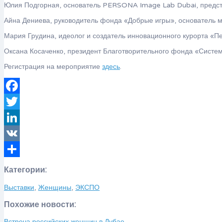
Юлия Подгорная, основатель PERSONA Image Lab Dubai, предс
Айна Дениева, руководитель фонда «Добрые игры», основатель м
Мария Грудина, идеолог и создатель инновационного курорта «Пе
Оксана Косаченко, президент Благотворительного фонда «Систем
Регистрация на мероприятие
здесь
.
Facebook
Twitter
LinkedIn
VK
Отправить
Категории:
Выставки
,
Женщины
,
ЭКСПО
Похожие новости:
Встреча российских женщин в Дубае