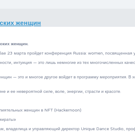
йских женщин
ских женщин.
е 23 марта пройдет конференция Russia: women, посвященная усп
ности, интуиция — это лишь немногие из тех многочисленных каче
енщин — это и многое другое войдет в программу мероприятия. В 
е и ее невероятной силе, воле, энергии, страсти и красоте.
лиятельных женщин в NFT (Hackernoon)
Эмираты»
м, владелица и управляющий директор Unique Dance Studio, про