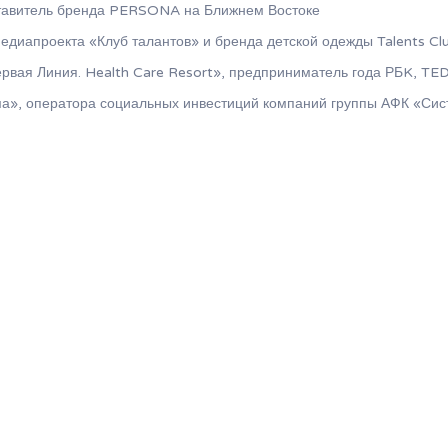
тавитель бренда PERSONA на Ближнем Востоке
едиапроекта «Клуб талантов» и бренда детской одежды Talents Cl
рвая Линия. Health Care Resort», предприниматель года РБK, TEDx
а», оператора социальных инвестиций компаний группы АФК «Сист