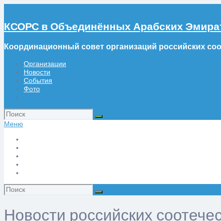
КСОРС в Объединённых Арабских Эмира
Координационный совет организаций российских со
Организации
Новости
События
Фото
Искать:
Меню
Организации
Новости
События
Фото
Искать:
Новости российских соотече