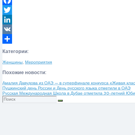
Facebook
Twitter
LinkedIn
VK
Отправить
Категории:
Женщины
,
Мероприятия
Похожие новости:
Амалия Давудова из ОАЭ — в суперфинале конкурса «Живая клас
Пушкинский день России и День русского языка отметили в ОАЭ
Русская Международная Школа в Дубае отметила 30-летний Юби
Искать: