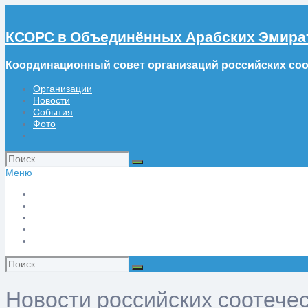
КСОРС в Объединённых Арабских Эмира
Координационный совет организаций российских со
Организации
Новости
События
Фото
Искать:
Меню
Организации
Новости
События
Фото
Искать:
Новости российских соотече