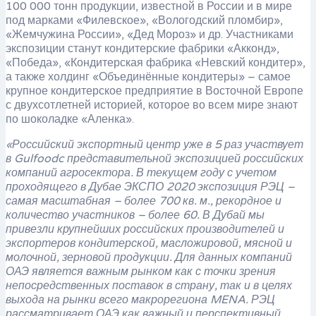
100 000 тонн продукции, известной в России и в мире
под марками «Филевское», «Вологодский пломбир»,
«Жемчужина России», «Дед Мороз» и др. Участниками
экспозиции станут кондитерские фабрики «Акконд»,
«Победа», «Кондитерская фабрика «Невский кондитер»,
а также холдинг «Объединённые кондитеры» – самое
крупное кондитерское предприятие в Восточной Европе
с двухсотлетней историей, которое во всем мире знают
по шоколадке «Аленка».
«Российский экспортный центр уже в 5 раз участвует
в
Gulfood
c
представительной экспозицией российских
компаний агросектора. В текущем году с учетом
проходящего в Дубае ЭКСПО 2020 экспозиция РЭЦ –
самая масштабная – более 700 кв. м., рекордное и
количество участников – более 60. В Дубай мы
привезли крупнейших российских производителей и
экспортеров кондитерской, масложировой, мясной и
молочной, зерновой продукции. Для данных компаний
ОАЭ является важным рынком как с точки зрения
непосредственных поставок в страну, так и в целях
выхода на рынки всего макрорегиона
MENA
. РЭЦ
рассматривает ОАЭ как важный и перспективный