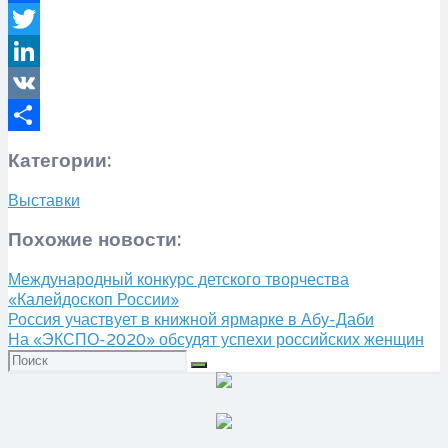
Facebook
Twitter
LinkedIn
VK
Отправить
Категории:
Выставки
Похожие новости:
Международный конкурс детского творчества
«Калейдоскоп России»
​Россия участвует в книжной ярмарке в Абу-Даби
На «ЭКСПО-2020» обсудят успехи российских женщин
Искать: